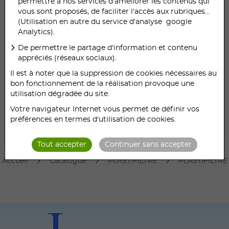
permettre à nos services d'améliorer les contenus qui
PLASTIFILTRE le nom de notre gamme de filtre en
vous sont proposés, de faciliter l'accès aux rubriques...
cadre plastique.
(Utilisation en autre du service d'analyse google
Ces filtres durables sont incinérables, recyclables
Analytics).
De permettre le partage d'information et contenu
PLUS D’INFORMATIONS
appréciés (réseaux sociaux).
Il est à noter que la suppression de cookies nécessaires au
Quantité
bon fonctionnement de la réalisation provoque une
utilisation dégradée du site.
Votre navigateur Internet vous permet de définir vos
préférences en termes d'utilisation de cookies.
AJOUTER À MA DEMANDE DE DEVIS
Tout accepter
Continuer sans accepter
Accueil
Catalogue
PLASTIFILTRE
PLASTIFILTRE