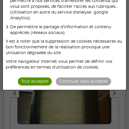
permettre à nos services d'améliorer les contenus qui
filtres à
vous sont proposés, de faciliter l'accès aux rubriques...
(Utilisation en autre du service d'analyse google
déroulement
Analytics).
De permettre le partage d'information et contenu
automatique
appréciés (réseaux sociaux).
Il est à noter que la suppression de cookies nécessaires au
DEROUL - MFV
bon fonctionnement de la réalisation provoque une
utilisation dégradée du site.
Votre navigateur Internet vous permet de définir vos
préférences en termes d'utilisation de cookies.
Tout accepter
Continuer sans accepter